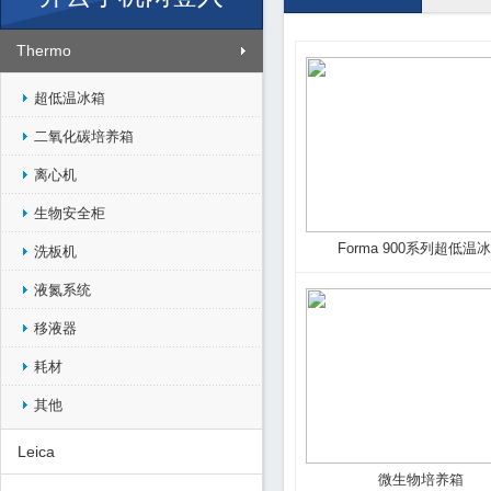
Thermo
超低温冰箱
二氧化碳培养箱
离心机
生物安全柜
Forma 900系列超低温
洗板机
液氮系统
移液器
耗材
其他
Leica
微生物培养箱