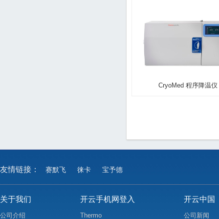
CryoMed 程序降温仪
友情链接：
赛默飞
徕卡
宝予德
关于我们
开云手机网登入
开云中国
公司介绍
Thermo
公司新闻