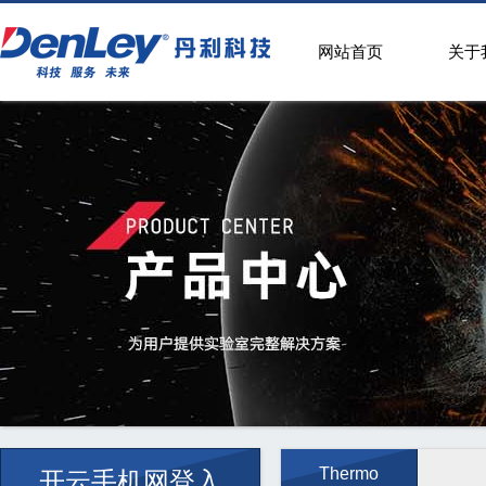
网站首页
关于
Thermo
开云手机网登入