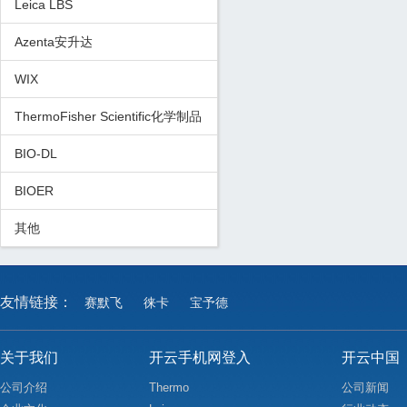
Leica LBS
Azenta安升达
WIX
ThermoFisher Scientific化学制品
BIO-DL
BIOER
其他
友情链接：
赛默飞
徕卡
宝予德
关于我们
开云手机网登入
开云中国
公司介绍
Thermo
公司新闻