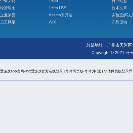
企业文化
Leica
行业动态
经营理念
Leica LBS
技术文章
企业荣誉
Azenta安升达
实验室解决
员工风采
WIX
产品促销
总部地址：广州市天河区龙口东路
Copyright
©
2021
开
爱游戏app官网-ayx爱游戏官方在线登录
|
华体网页版-华体(中国)
|
华体网页版登录界面
开云手机端·官方版入口-开云online(中国)
|
开云手机站登录入口-开云online(中国)
|